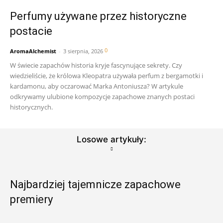
Perfumy używane przez historyczne
postacie
0
AromaAlchemist
-
3 sierpnia, 2026
W świecie zapachów historia kryje fascynujące sekrety. Czy
wiedzieliście, że królowa Kleopatra używała perfum z bergamotki i
kardamonu, aby oczarować Marka Antoniusza? W artykule
odkrywamy ulubione kompozycje zapachowe znanych postaci
historycznych.
Losowe artykuły:
Najbardziej tajemnicze zapachowe
premiery