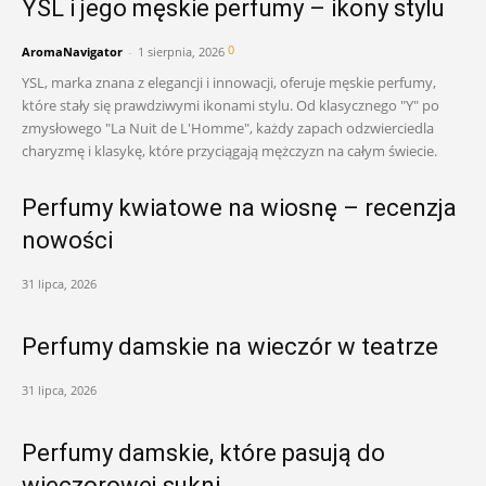
YSL i jego męskie perfumy – ikony stylu
0
AromaNavigator
-
1 sierpnia, 2026
YSL, marka znana z elegancji i innowacji, oferuje męskie perfumy,
które stały się prawdziwymi ikonami stylu. Od klasycznego "Y" po
zmysłowego "La Nuit de L'Homme", każdy zapach odzwierciedla
charyzmę i klasykę, które przyciągają mężczyzn na całym świecie.
Perfumy kwiatowe na wiosnę – recenzja
nowości
31 lipca, 2026
Perfumy damskie na wieczór w teatrze
31 lipca, 2026
Perfumy damskie, które pasują do
wieczorowej sukni