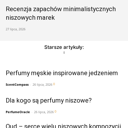
Recenzja zapachów minimalistycznych
niszowych marek
27 lipca, 2026
Starsze artykuły:
Perfumy męskie inspirowane jedzeniem
0
ScentCompass
-
26 lipca, 2026
Dla kogo są perfumy niszowe?
0
PerfumeOracle
-
26 lipca, 2026
Oud – serce wielu niszowych kompozycji