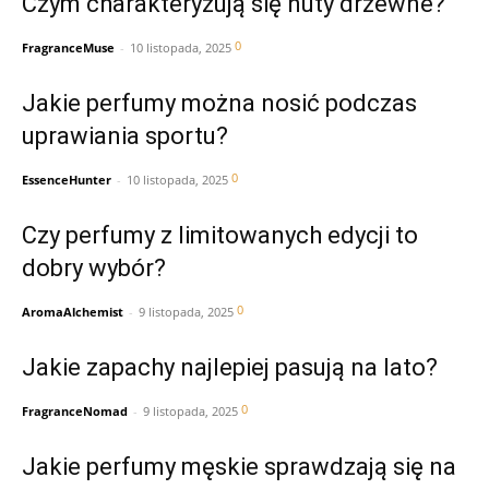
Czym charakteryzują się nuty drzewne?
0
FragranceMuse
-
10 listopada, 2025
Jakie perfumy można nosić podczas
uprawiania sportu?
0
EssenceHunter
-
10 listopada, 2025
Czy perfumy z limitowanych edycji to
dobry wybór?
0
AromaAlchemist
-
9 listopada, 2025
Jakie zapachy najlepiej pasują na lato?
0
FragranceNomad
-
9 listopada, 2025
Jakie perfumy męskie sprawdzają się na