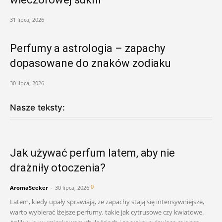
31 lipca, 2026
Perfumy a astrologia – zapachy
dopasowane do znaków zodiaku
30 lipca, 2026
Nasze teksty:
Jak używać perfum latem, aby nie
drażniły otoczenia?
0
AromaSeeker
-
30 lipca, 2026
Latem, kiedy upały sprawiają, że zapachy stają się intensywniejsze,
warto wybierać lżejsze perfumy, takie jak cytrusowe czy kwiatowe.