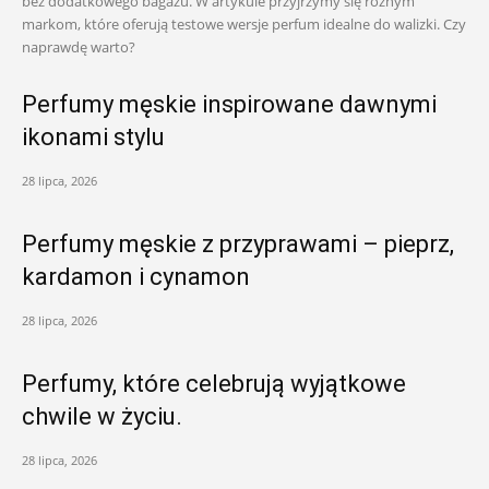
bez dodatkowego bagażu. W artykule przyjrzymy się różnym
markom, które oferują testowe wersje perfum idealne do walizki. Czy
naprawdę warto?
Perfumy męskie inspirowane dawnymi
ikonami stylu
28 lipca, 2026
Perfumy męskie z przyprawami – pieprz,
kardamon i cynamon
28 lipca, 2026
Perfumy, które celebrują wyjątkowe
chwile w życiu.
28 lipca, 2026