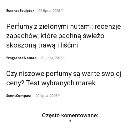
0
EssenceSculptor
-
22 lipca, 2026
Perfumy z zielonymi nutami: recenzje
zapachów, które pachną świeżo
skoszoną trawą i liśćmi
0
FragranceNomad
-
21 lipca, 2026
Czy niszowe perfumy są warte swojej
ceny? Test wybranych marek
0
ScentCompass
-
20 lipca, 2026
Często komentowane: