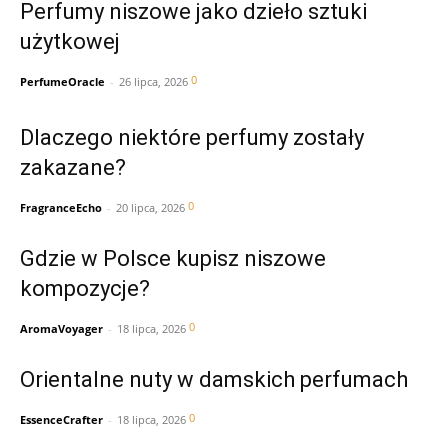
Perfumy niszowe jako dzieło sztuki
użytkowej
0
PerfumeOracle
-
26 lipca, 2026
Dlaczego niektóre perfumy zostały
zakazane?
0
FragranceEcho
-
20 lipca, 2026
Gdzie w Polsce kupisz niszowe
kompozycje?
0
AromaVoyager
-
18 lipca, 2026
Orientalne nuty w damskich perfumach
0
EssenceCrafter
-
18 lipca, 2026