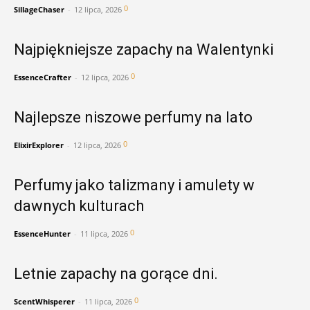
0
SillageChaser
-
12 lipca, 2026
Najpiękniejsze zapachy na Walentynki
0
EssenceCrafter
-
12 lipca, 2026
Najlepsze niszowe perfumy na lato
0
ElixirExplorer
-
12 lipca, 2026
Perfumy jako talizmany i amulety w
dawnych kulturach
0
EssenceHunter
-
11 lipca, 2026
Letnie zapachy na gorące dni.
0
ScentWhisperer
-
11 lipca, 2026