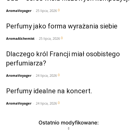
0
AromaVoyager
-
25 lipca, 2026
Perfumy jako forma wyrażania siebie
0
AromaAlchemist
-
25 lipca, 2026
Dlaczego król Francji miał osobistego
perfumiarza?
0
AromaVoyager
-
24 lipca, 2026
Perfumy idealne na koncert.
0
AromaVoyager
-
24 lipca, 2026
Ostatnio modyfikowane: