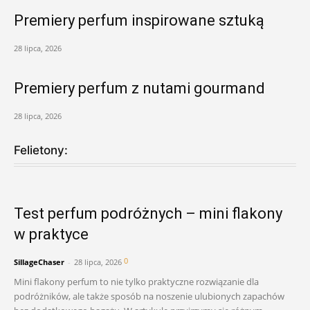
Premiery perfum inspirowane sztuką
28 lipca, 2026
Premiery perfum z nutami gourmand
28 lipca, 2026
Felietony:
Test perfum podróżnych – mini flakony
w praktyce
0
SillageChaser
-
28 lipca, 2026
Mini flakony perfum to nie tylko praktyczne rozwiązanie dla
podróżników, ale także sposób na noszenie ulubionych zapachów