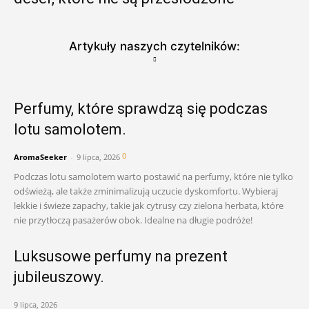
Artykuły naszych czytelników:
Perfumy, które sprawdzą się podczas
lotu samolotem.
0
AromaSeeker
-
9 lipca, 2026
Podczas lotu samolotem warto postawić na perfumy, które nie tylko
odświeżą, ale także zminimalizują uczucie dyskomfortu. Wybieraj
lekkie i świeże zapachy, takie jak cytrusy czy zielona herbata, które
nie przytłoczą pasażerów obok. Idealne na długie podróże!
Luksusowe perfumy na prezent
jubileuszowy.
9 lipca, 2026