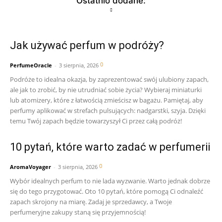
Ostatnio dodane:
Jak używać perfum w podróży?
0
PerfumeOracle
-
3 sierpnia, 2026
Podróże to idealna okazja, by zaprezentować swój ulubiony zapach,
ale jak to zrobić, by nie utrudniać sobie życia? Wybieraj miniaturki
lub atomizery, które z łatwością zmieścisz w bagażu. Pamiętaj, aby
perfumy aplikować w strefach pulsujących: nadgarstki, szyja. Dzięki
temu Twój zapach będzie towarzyszył Ci przez całą podróż!
10 pytań, które warto zadać w perfumerii
0
AromaVoyager
-
3 sierpnia, 2026
Wybór idealnych perfum to nie lada wyzwanie. Warto jednak dobrze
się do tego przygotować. Oto 10 pytań, które pomogą Ci odnaleźć
zapach skrojony na miarę. Zadaj je sprzedawcy, a Twoje
perfumeryjne zakupy staną się przyjemnością!