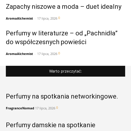
Zapachy niszowe a moda – duet idealny
0
AromaAlchemist
-
17 lipca, 2026
Perfumy w literaturze – od „Pachnidła”
do współczesnych powieści
0
AromaAlchemist
-
17 lipca, 2026
Warto przeczytać:
Perfumy na spotkania networkingowe.
0
FragranceNomad
17 lipca, 2026
Perfumy damskie na spotkanie