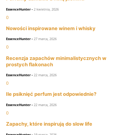
EssenceHunter
-
2 kwietnia, 2026
0
Nowości inspirowane winem i whisky
EssenceHunter
-
27 marca, 2026
0
Recenzja zapachów minimalistycznych w
prostych flakonach
EssenceHunter
-
22 marca, 2026
0
Ile psiknięć perfum jest odpowiednie?
EssenceHunter
-
22 marca, 2026
0
Zapachy, które inspirują do slow life
EssenceHunter
-
19 marca, 2026