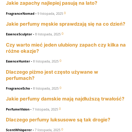
Jakie zapachy najlepiej pasują na lato?
0
FragranceNomad
-
9 listopada, 2025
Jakie perfumy męskie sprawdzają się na co dzień?
0
EssenceSculptor
-
8 listopada, 2025
Czy warto mieć jeden ulubiony zapach czy kilka na
różne okazje?
0
EssenceHunter
-
8 listopada, 2025
Dlaczego piżmo jest często używane w
perfumach?
0
FragranceEcho
-
8 listopada, 2025
Jakie perfumy damskie mają najdłuższą trwałość?
0
PerfumeVision
-
7 listopada, 2025
Dlaczego perfumy luksusowe są tak drogie?
0
ScentWhisperer
-
7 listopada, 2025