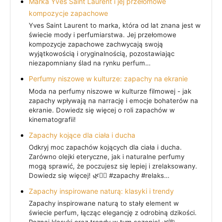
Marka Yves Saint Laurent i jej przełomowe
kompozycje zapachowe
Yves Saint Laurent to marka, która od lat znana jest w
świecie mody i perfumiarstwa. Jej przełomowe
kompozycje zapachowe zachwycają swoją
wyjątkowością i oryginalnością, pozostawiając
niezapomniany ślad na rynku perfum…
Perfumy niszowe w kulturze: zapachy na ekranie
Moda na perfumy niszowe w kulturze filmowej - jak
zapachy wpływają na narrację i emocje bohaterów na
ekranie. Dowiedz się więcej o roli zapachów w
kinematografii!
Zapachy kojące dla ciała i ducha
Odkryj moc zapachów kojących dla ciała i ducha.
Zarówno olejki eteryczne, jak i naturalne perfumy
mogą sprawić, że poczujesz się lepiej i zrelaksowany.
Dowiedz się więcej! 🌿💆‍♀️ #zapachy #relaks…
Zapachy inspirowane naturą: klasyki i trendy
Zapachy inspirowane naturą to stały element w
świecie perfum, łącząc elegancję z odrobiną dzikości.