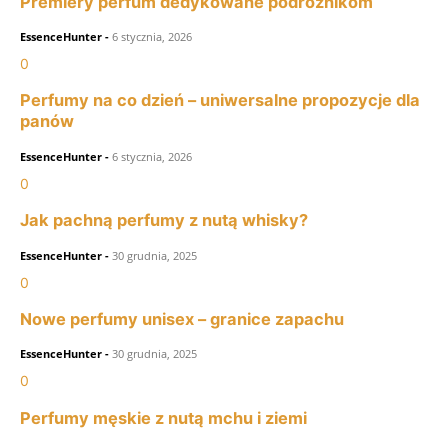
Premiery perfum dedykowane podróżnikom
EssenceHunter
-
6 stycznia, 2026
0
Perfumy na co dzień – uniwersalne propozycje dla
panów
EssenceHunter
-
6 stycznia, 2026
0
Jak pachną perfumy z nutą whisky?
EssenceHunter
-
30 grudnia, 2025
0
Nowe perfumy unisex – granice zapachu
EssenceHunter
-
30 grudnia, 2025
0
Perfumy męskie z nutą mchu i ziemi