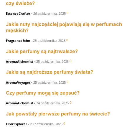
czy świeże?
0
EssenceCrafter
-
26 października, 2025
Jakie nuty najczęściej pojawiają się w perfumach
męskich?
0
FragranceEcho
-
26 października, 2025
Jakie perfumy są najtrwalsze?
0
AromaAlchemist
-
25 października, 2025
Jakie są najdroższe perfumy świata?
0
AromaVoyager
-
25 października, 2025
Czy perfumy mogą się zepsuć?
0
AromaAlchemist
-
24 października, 2025
Jak powstały pierwsze perfumy na świecie?
0
ElixirExplorer
-
23 października, 2025