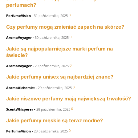
perfumach?
0
PerfumeVision
-
31 października, 2025
Czy perfumy mogą zmieniać zapach na skórze?
0
AromaVoyager
-
30 października, 2025
Jakie są najpopularniejsze marki perfum na
świecie?
0
AromaVoyager
-
29 października, 2025
Jakie perfumy unisex są najbardziej znane?
0
AromaAlchemist
-
29 października, 2025
Jakie niszowe perfumy mają największą trwałość?
0
ScentWhisperer
-
28 października, 2025
Jakie perfumy męskie są teraz modne?
0
PerfumeVision
-
28 października, 2025