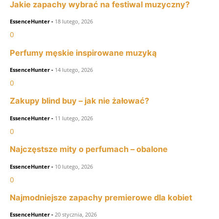
Jakie zapachy wybrać na festiwal muzyczny?
EssenceHunter
-
18 lutego, 2026
0
Perfumy męskie inspirowane muzyką
EssenceHunter
-
14 lutego, 2026
0
Zakupy blind buy – jak nie żałować?
EssenceHunter
-
11 lutego, 2026
0
Najczęstsze mity o perfumach – obalone
EssenceHunter
-
10 lutego, 2026
0
Najmodniejsze zapachy premierowe dla kobiet
EssenceHunter
-
20 stycznia, 2026