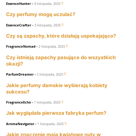
0
EssenceHunter
-
4 listopada, 2025
Czy perfumy mogą uczulać?
0
EssenceCrafter
-
3 listopada, 2025
Czy są zapachy, które działają uspokajająco?
0
FragranceNomad
-
2 listopada, 2025
Czy istnieją zapachy pasujące do wszystkich
okazji?
0
ParfumDreamer
-
2 listopada, 2025
Jakie perfumy damskie wybierają kobiety
sukcesu?
0
FragranceEcho
-
1 listopada, 2025
Jak wyglądała pierwsza fabryka perfum?
0
AromaNavigator
-
1 listopada, 2025
Jakie znaczenie mają kwiatowe nuty w