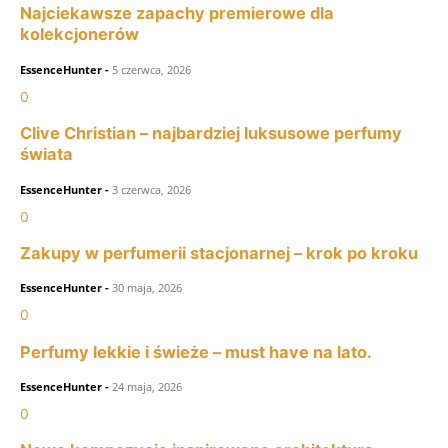
Najciekawsze zapachy premierowe dla
kolekcjonerów
EssenceHunter
-
5 czerwca, 2026
0
Clive Christian – najbardziej luksusowe perfumy
świata
EssenceHunter
-
3 czerwca, 2026
0
Zakupy w perfumerii stacjonarnej – krok po kroku
EssenceHunter
-
30 maja, 2026
0
Perfumy lekkie i świeże – must have na lato.
EssenceHunter
-
24 maja, 2026
0