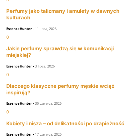
Perfumy jako talizmany i amulety w dawnych
kulturach
EssenceHunter
-
11 lipca, 2026
0
Jakie perfumy sprawdzą się w komunikacji
miejskiej?
EssenceHunter
-
3 lipca, 2026
0
Dlaczego klasyczne perfumy męskie wciąż
inspirują?
EssenceHunter
-
30 czerwca, 2026
0
Kobiety i nisza – od delikatności po drapieżność
EssenceHunter
-
17 czerwca, 2026