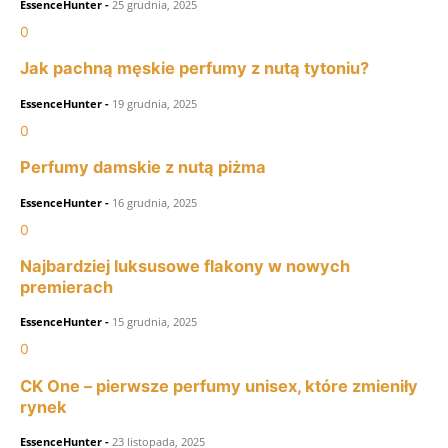
EssenceHunter
-
25 grudnia, 2025
0
Jak pachną męskie perfumy z nutą tytoniu?
EssenceHunter
-
19 grudnia, 2025
0
Perfumy damskie z nutą piżma
EssenceHunter
-
16 grudnia, 2025
0
Najbardziej luksusowe flakony w nowych
premierach
EssenceHunter
-
15 grudnia, 2025
0
CK One – pierwsze perfumy unisex, które zmieniły
rynek
EssenceHunter
-
23 listopada, 2025