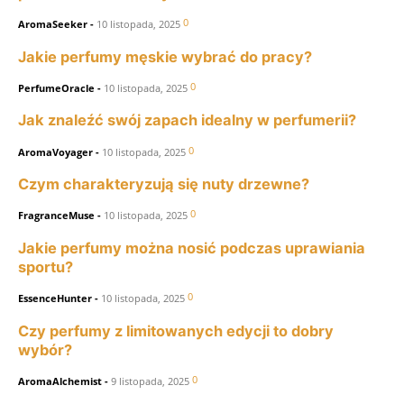
0
AromaSeeker
-
10 listopada, 2025
Jakie perfumy męskie wybrać do pracy?
0
PerfumeOracle
-
10 listopada, 2025
Jak znaleźć swój zapach idealny w perfumerii?
0
AromaVoyager
-
10 listopada, 2025
Czym charakteryzują się nuty drzewne?
0
FragranceMuse
-
10 listopada, 2025
Jakie perfumy można nosić podczas uprawiania
sportu?
0
EssenceHunter
-
10 listopada, 2025
Czy perfumy z limitowanych edycji to dobry
wybór?
0
AromaAlchemist
-
9 listopada, 2025