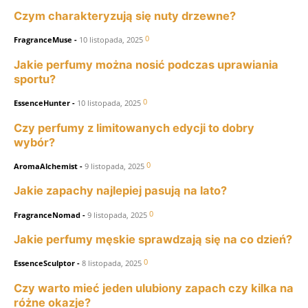
Czym charakteryzują się nuty drzewne?
0
FragranceMuse
-
10 listopada, 2025
Jakie perfumy można nosić podczas uprawiania
sportu?
0
EssenceHunter
-
10 listopada, 2025
Czy perfumy z limitowanych edycji to dobry
wybór?
0
AromaAlchemist
-
9 listopada, 2025
Jakie zapachy najlepiej pasują na lato?
0
FragranceNomad
-
9 listopada, 2025
Jakie perfumy męskie sprawdzają się na co dzień?
0
EssenceSculptor
-
8 listopada, 2025
Czy warto mieć jeden ulubiony zapach czy kilka na
różne okazje?