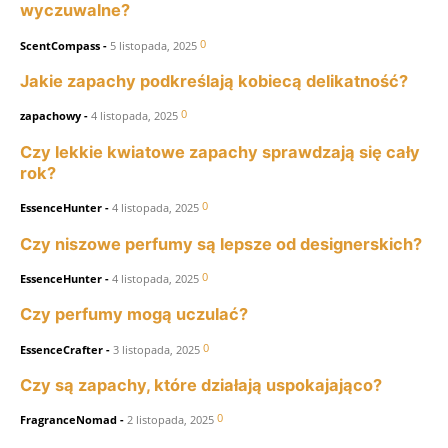
wyczuwalne?
0
ScentCompass
-
5 listopada, 2025
Jakie zapachy podkreślają kobiecą delikatność?
0
zapachowy
-
4 listopada, 2025
Czy lekkie kwiatowe zapachy sprawdzają się cały
rok?
0
EssenceHunter
-
4 listopada, 2025
Czy niszowe perfumy są lepsze od designerskich?
0
EssenceHunter
-
4 listopada, 2025
Czy perfumy mogą uczulać?
0
EssenceCrafter
-
3 listopada, 2025
Czy są zapachy, które działają uspokajająco?
0
FragranceNomad
-
2 listopada, 2025