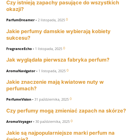
Czy istnieją zapachy pasujące do wszystkich
okazji?
0
ParfumDreamer
-
2 listopada, 2025
Jakie perfumy damskie wybierają kobiety
sukcesu?
0
FragranceEcho
-
1 listopada, 2025
Jak wyglądała pierwsza fabryka perfum?
0
AromaNavigator
-
1 listopada, 2025
Jakie znaczenie mają kwiatowe nuty w
perfumach?
0
PerfumeVision
-
31 października, 2025
Czy perfumy mogą zmieniać zapach na skórze?
0
AromaVoyager
-
30 października, 2025
Jakie są najpopularniejsze marki perfum na
świecie?