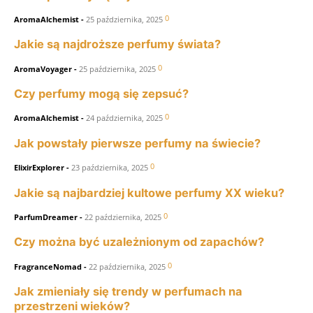
0
AromaAlchemist
-
25 października, 2025
Jakie są najdroższe perfumy świata?
0
AromaVoyager
-
25 października, 2025
Czy perfumy mogą się zepsuć?
0
AromaAlchemist
-
24 października, 2025
Jak powstały pierwsze perfumy na świecie?
0
ElixirExplorer
-
23 października, 2025
Jakie są najbardziej kultowe perfumy XX wieku?
0
ParfumDreamer
-
22 października, 2025
Czy można być uzależnionym od zapachów?
0
FragranceNomad
-
22 października, 2025
Jak zmieniały się trendy w perfumach na
przestrzeni wieków?