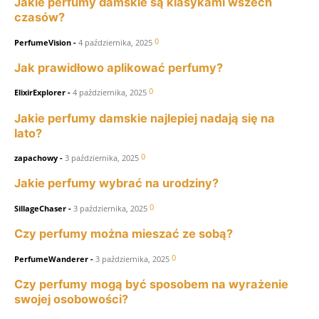
Jakie perfumy damskie są klasykami wszech
czasów?
0
PerfumeVision
-
4 października, 2025
Jak prawidłowo aplikować perfumy?
0
ElixirExplorer
-
4 października, 2025
Jakie perfumy damskie najlepiej nadają się na
lato?
0
zapachowy
-
3 października, 2025
Jakie perfumy wybrać na urodziny?
0
SillageChaser
-
3 października, 2025
Czy perfumy można mieszać ze sobą?
0
PerfumeWanderer
-
3 października, 2025
Czy perfumy mogą być sposobem na wyrażenie
swojej osobowości?