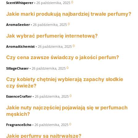
0
ScentWhisperer
-
26 października, 2025
Jakie marki produkują najbardziej trwałe perfumy?
0
AromaSeeker
-
26 października, 2025
Jak wybrać perfumerię internetową?
0
AromaAlchemist
-
26 października, 2025
Czy cena zawsze świadczy o jakości perfum?
0
SillageChaser
-
26 października, 2025
Czy kobiety chętniej wybierają zapachy słodkie
czy świeże?
0
EssenceCrafter
-
26 października, 2025
Jakie nuty najczęściej pojawiają się w perfumach
męskich?
0
FragranceEcho
-
26 października, 2025
Jakie perfumy są najtrwalsze?