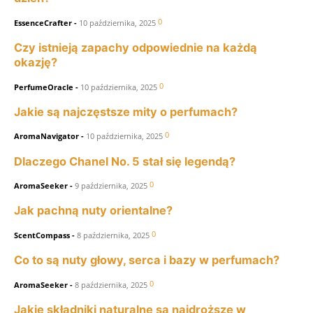
0
EssenceCrafter
-
10 października, 2025
Czy istnieją zapachy odpowiednie na każdą
okazję?
0
PerfumeOracle
-
10 października, 2025
Jakie są najczęstsze mity o perfumach?
0
AromaNavigator
-
10 października, 2025
Dlaczego Chanel No. 5 stał się legendą?
0
AromaSeeker
-
9 października, 2025
Jak pachną nuty orientalne?
0
ScentCompass
-
8 października, 2025
Co to są nuty głowy, serca i bazy w perfumach?
0
AromaSeeker
-
8 października, 2025
Jakie składniki naturalne są najdroższe w