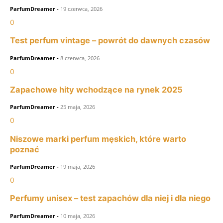
ParfumDreamer
-
19 czerwca, 2026
0
Test perfum vintage – powrót do dawnych czasów
ParfumDreamer
-
8 czerwca, 2026
0
Zapachowe hity wchodzące na rynek 2025
ParfumDreamer
-
25 maja, 2026
0
Niszowe marki perfum męskich, które warto
poznać
ParfumDreamer
-
19 maja, 2026
0
Perfumy unisex – test zapachów dla niej i dla niego
ParfumDreamer
-
10 maja, 2026