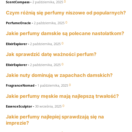
0
ScentCompass
-
2 października, 2025
Czym różnią się perfumy niszowe od popularnych?
0
PerfumeOracle
-
2 października, 2025
Jakie perfumy damskie są polecane nastolatkom?
0
ElixirExplorer
-
2 października, 2025
Jak sprawdzić datę ważności perfum?
0
ElixirExplorer
-
2 października, 2025
Jakie nuty dominują w zapachach damskich?
0
FragranceNomad
-
1 października, 2025
Jakie perfumy męskie mają najlepszą trwałość?
0
EssenceSculptor
-
30 września, 2025
Jakie perfumy najlepiej sprawdzają się na
imprezie?