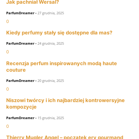
Jak pachniał Wersal?
ParfumDreamer
-
27 grudnia, 2025
0
Kiedy perfumy stały się dostępne dla mas?
ParfumDreamer
-
24 grudnia, 2025
0
Recenzja perfum inspirowanych modą haute
couture
ParfumDreamer
-
20 grudnia, 2025
0
Niszowi twórcy i ich najbardziej kontrowersyjne
kompozycje
ParfumDreamer
-
15 grudnia, 2025
0
Thierry Mugler Angel – początek ery gourmand