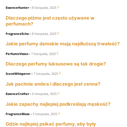
0
EssenceHunter
-
8 listopada, 2025
Dlaczego piżmo jest często używane w
perfumach?
0
FragranceEcho
-
8 listopada, 2025
Jakie perfumy damskie mają najdłuższą trwałość?
0
PerfumeVision
-
7 listopada, 2025
Dlaczego perfumy luksusowe są tak drogie?
0
ScentWhisperer
-
7 listopada, 2025
Jak pachnie ambra i dlaczego jest cenna?
0
EssenceCrafter
-
6 listopada, 2025
Jakie zapachy najlepiej podkreślają męskość?
0
FragranceMuse
-
5 listopada, 2025
Gdzie najlepiej psikać perfumy, aby były