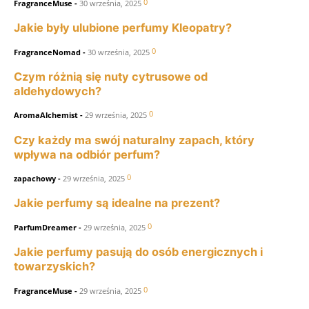
0
FragranceMuse
-
30 września, 2025
Jakie były ulubione perfumy Kleopatry?
0
FragranceNomad
-
30 września, 2025
Czym różnią się nuty cytrusowe od
aldehydowych?
0
AromaAlchemist
-
29 września, 2025
Czy każdy ma swój naturalny zapach, który
wpływa na odbiór perfum?
0
zapachowy
-
29 września, 2025
Jakie perfumy są idealne na prezent?
0
ParfumDreamer
-
29 września, 2025
Jakie perfumy pasują do osób energicznych i
towarzyskich?
0
FragranceMuse
-
29 września, 2025