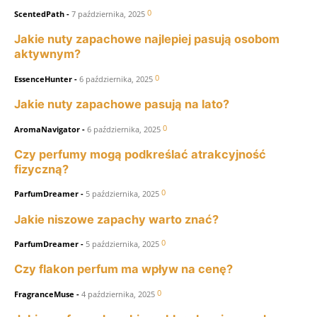
0
ScentedPath
-
7 października, 2025
Jakie nuty zapachowe najlepiej pasują osobom
aktywnym?
0
EssenceHunter
-
6 października, 2025
Jakie nuty zapachowe pasują na lato?
0
AromaNavigator
-
6 października, 2025
Czy perfumy mogą podkreślać atrakcyjność
fizyczną?
0
ParfumDreamer
-
5 października, 2025
Jakie niszowe zapachy warto znać?
0
ParfumDreamer
-
5 października, 2025
Czy flakon perfum ma wpływ na cenę?
0
FragranceMuse
-
4 października, 2025