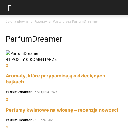
Strona główna
Autorzy
Posty przez ParfumDreamer
ParfumDreamer
41 POSTY
0 KOMENTARZE
0
Aromaty, które przypominają o dziecięcych
bajkach
ParfumDreamer
-
8 sierpnia, 2026
0
Perfumy kwiatowe na wiosnę – recenzja nowości
ParfumDreamer
-
31 lipca, 2026
0