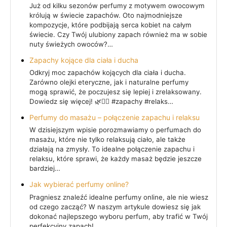
Już od kilku sezonów perfumy z motywem owocowym
królują w świecie zapachów. Oto najmodniejsze
kompozycje, które podbijają serca kobiet na całym
świecie. Czy Twój ulubiony zapach również ma w sobie
nuty świeżych owoców?…
Zapachy kojące dla ciała i ducha
Odkryj moc zapachów kojących dla ciała i ducha.
Zarówno olejki eteryczne, jak i naturalne perfumy
mogą sprawić, że poczujesz się lepiej i zrelaksowany.
Dowiedz się więcej! 🌿💆‍♀️ #zapachy #relaks…
Perfumy do masażu – połączenie zapachu i relaksu
W dzisiejszym wpisie porozmawiamy o perfumach do
masażu, które nie tylko relaksują ciało, ale także
działają na zmysły. To idealne połączenie zapachu i
relaksu, które sprawi, że każdy masaż będzie jeszcze
bardziej…
Jak wybierać perfumy online?
Pragniesz znaleźć idealne perfumy online, ale nie wiesz
od czego zacząć? W naszym artykule dowiesz się jak
dokonać najlepszego wyboru perfum, aby trafić w Twój
perfekcyjny zapach!